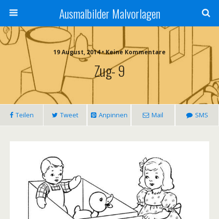
Ausmalbilder Malvorlagen
19 August, 2014 • Keine Kommentare
Zug- 9
Teilen
Tweet
Anpinnen
Mail
SMS