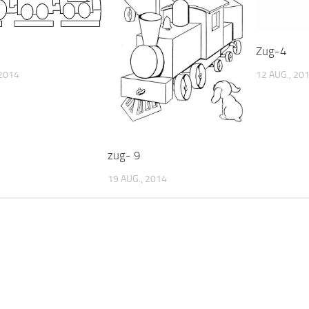
Zug-4
 2014
12 AUG., 20
zug- 9
19 AUG., 2014