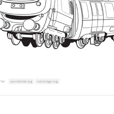
ter:
ausmalbilder zug
malvorlagen zug