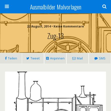
Ausmalbilder Malvorlagen
22 August, 2014 • Keine Kommentare
Zug-13
Teilen
Tweet
Anpinnen
Mail
SMS