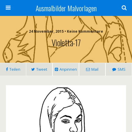
Ausmalbilder Malvorlagen
24 November, 2015 • Keine Kommentare
Violetta-17
Teilen
Tweet
Anpinnen
Mail
SMS