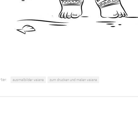
ter:
ausmalbilder vaiana
zum drucken und malen vaiana