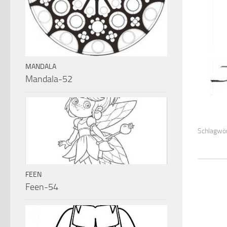
MANDALA
Mandala-52
Schlagwör
FEEN
Feen-54