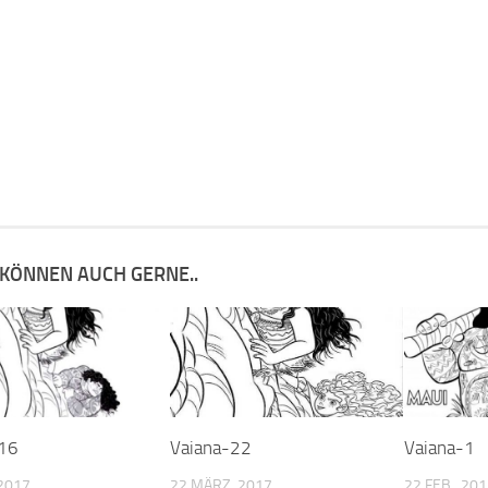
 KÖNNEN AUCH GERNE..
-16
Vaiana-22
Vaiana-1
2017
22 MÄRZ, 2017
22 FEB., 20