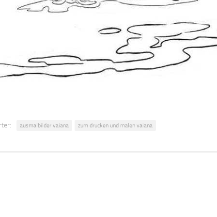
ter:
ausmalbilder vaiana
zum drucken und malen vaiana