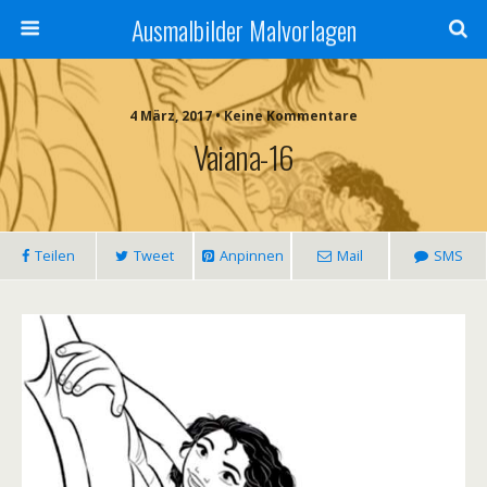
Ausmalbilder Malvorlagen
4 März, 2017 • Keine Kommentare
Vaiana-16
Teilen
Tweet
Anpinnen
Mail
SMS