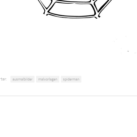
ter:
ausmalbilder
malvorlagen
spiderman