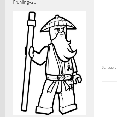
Frühling-26
Schlagwör