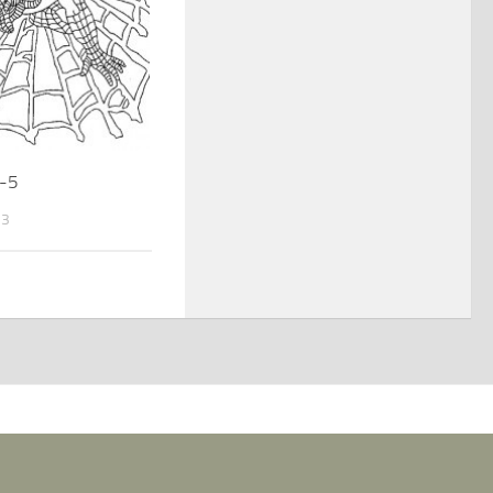
-5
13