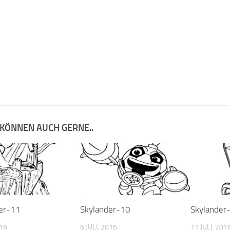
 KÖNNEN AUCH GERNE..
er-11
Skylander-10
Skylander
016
6 JULI, 2016
11 JULI, 201