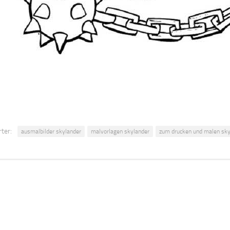
ter:
ausmalbilder skylander
malvorlagen skylander
zum drucken und malen sky