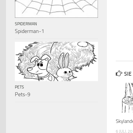
SPIDERMAN
Spiderman-1
SIE
PETS
Pets-9
Skyland
6 JULI, 2