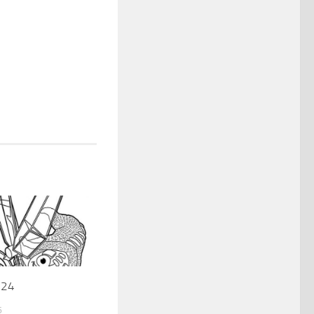
-24
6