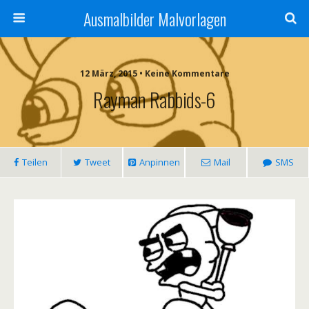
Ausmalbilder Malvorlagen
12 März, 2015 • Keine Kommentare
Rayman Rabbids-6
Teilen
Tweet
Anpinnen
Mail
SMS