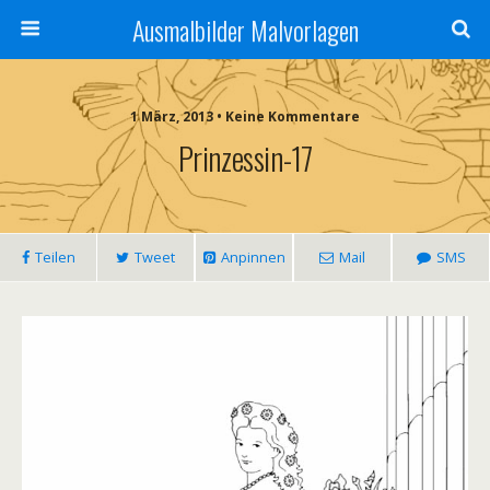
Ausmalbilder Malvorlagen
1 März, 2013 • Keine Kommentare
Prinzessin-17
Teilen
Tweet
Anpinnen
Mail
SMS