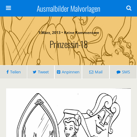
Ausmalbilder Malvorlagen
1 März, 2013 • Keine Kommentare
Prinzessin-18
Teilen
Tweet
Anpinnen
Mail
SMS