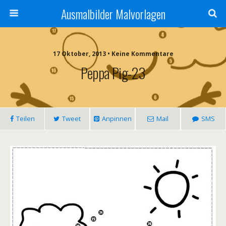
Ausmalbilder Malvorlagen
17 Oktober, 2013 • Keine Kommentare
Peppa Pig-23
Teilen
Tweet
Anpinnen
Mail
SMS