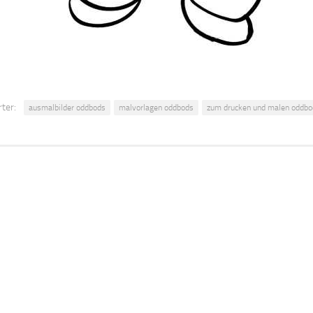
ter:
ausmalbilder oddbods
malvorlagen oddbods
zum drucken und malen oddbo