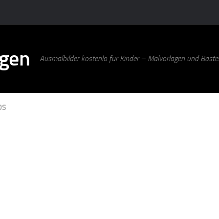
agen
Ausmalbilder kostenlo für Kinder – Malvorlagen und Bastel
DS