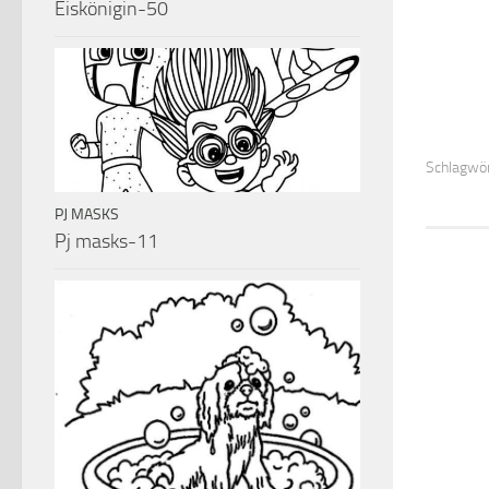
Eiskönigin-50
Schlagwör
PJ MASKS
Pj masks-11