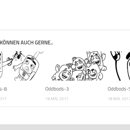
 KÖNNEN AUCH GERNE..
s-8
Oddbods-3
Oddbods-
2017
18 MAI, 2017
18 MAI, 201