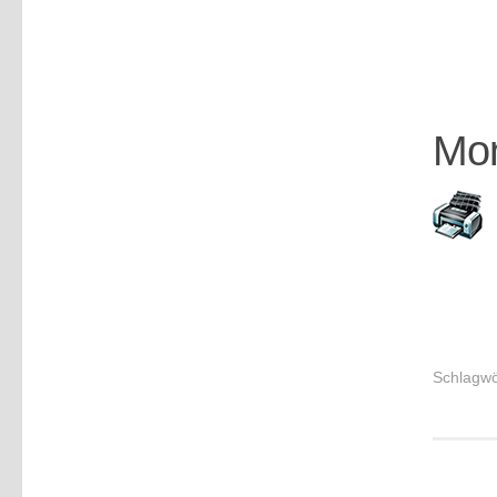
Mon
Schlagwö