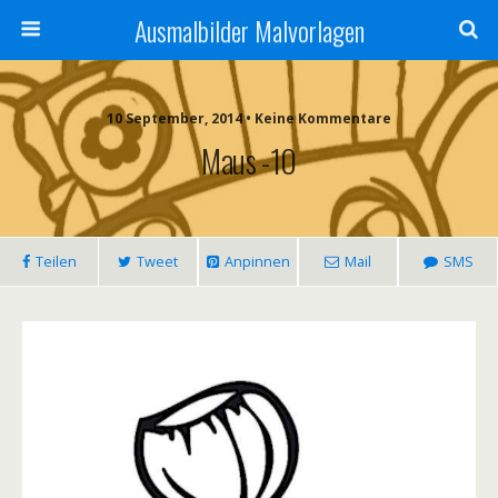
Ausmalbilder Malvorlagen
10 September, 2014 • Keine Kommentare
Maus -10
Teilen
Tweet
Anpinnen
Mail
SMS