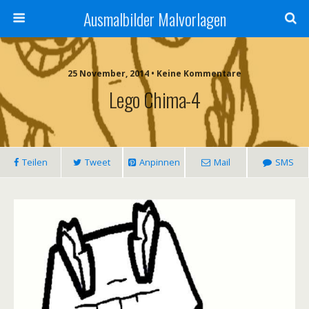
Ausmalbilder Malvorlagen
25 November, 2014 • Keine Kommentare
Lego Chima-4
Teilen
Tweet
Anpinnen
Mail
SMS