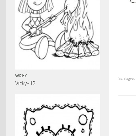
WICKY
Schlagwör
Vicky-12