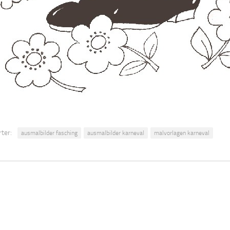
ter:
ausmalbilder fasching
ausmalbilder karneval
malvorlagen karneval