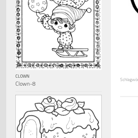
CLOWN
Schlagwör
Clown-8