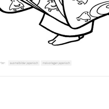
ter:
ausmalbilder japanisch
malvorlagen japanisch