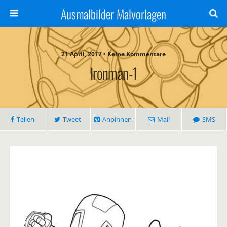
Ausmalbilder Malvorlagen
21 April, 2017 • Keine Kommentare
Ironman-1
Teilen
Tweet
Anpinnen
Mail
SMS