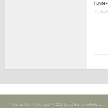
Hunde-
11 JULI, 
Ausmalbilder Malvorlagen © 2026. Einige Rechte vorbehalten.