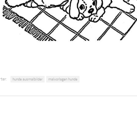
ter:
hunde ausmalbilder
malvorlagen hunde