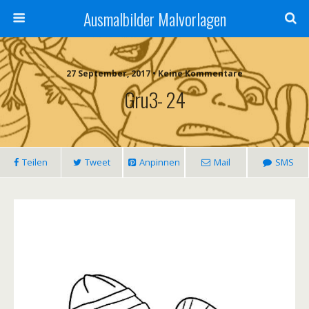
Ausmalbilder Malvorlagen
27 September, 2017 • Keine Kommentare
Gru3- 24
Teilen
Tweet
Anpinnen
Mail
SMS