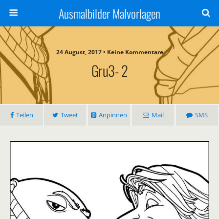
Ausmalbilder Malvorlagen
24 August, 2017 • Keine Kommentare
Gru3- 2
Teilen
Tweet
Anpinnen
Mail
SMS