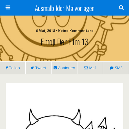
Ausmalbilder Malvorlagen
6 Mai, 2018 • Keine Kommentare
Emoji Der Film-13
Teilen
Tweet
Anpinnen
Mail
SMS