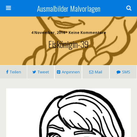
Ausmalbilder Malvorlagen
4 November, 2016 • Keine Kommentare
Eiskönigin-39
Teilen
Tweet
Anpinnen
Mail
SMS