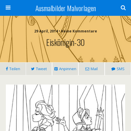
Ausmalbilder Malvorlagen
29 April, 2014 • Keine Kommentare
Eiskönigin-30
Teilen
Tweet
Anpinnen
Mail
SMS