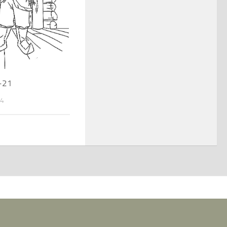
n-21
14