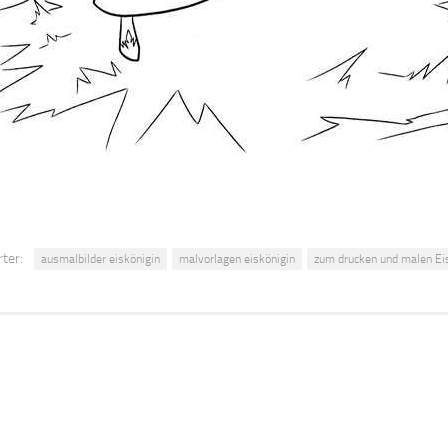
ter:
ausmalbilder eiskönigin
malvorlagen eiskönigin
zum drucken und malen Ei