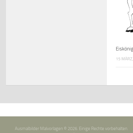
Eisköni
15 MÄRZ,
Ausmalbilder Malvorlagen © 2026. Einige Rechte vorbehalten.