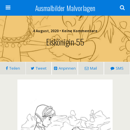
Ausmalbilder Malvorlagen
4 August, 2020 • Keine Kommentare
Eiskönigin-55
Teilen
Tweet
Anpinnen
Mail
SMS