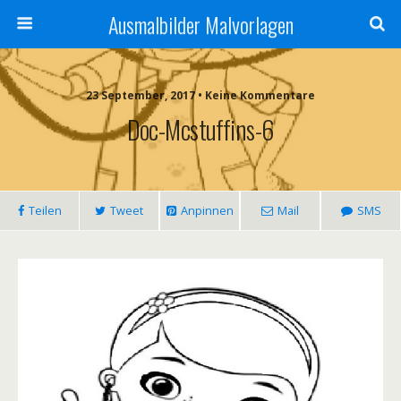
Ausmalbilder Malvorlagen
23 September, 2017 • Keine Kommentare
Doc-Mcstuffins-6
Teilen
Tweet
Anpinnen
Mail
SMS