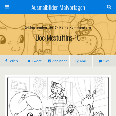
Ausmalbilder Malvorlagen
24 September, 2017 • Keine Kommentare
Doc-Mcstuffins-10
Teilen
Tweet
Anpinnen
Mail
SMS