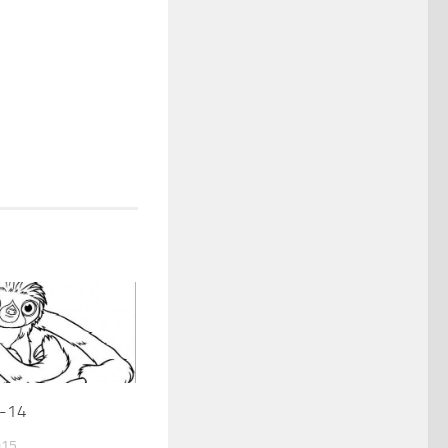
s-14
015