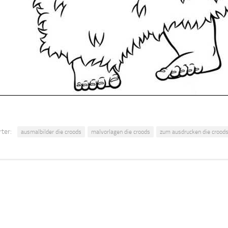
ter:
ausmalbilder die croods
malvorlagen die croods
zum ausdrucken die crood