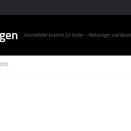
agen
Ausmalbilder kostenlo für Kinder – Malvorlagen und Bastel
OODS