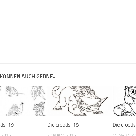
 KÖNNEN AUCH GERNE..
ods-19
Die croods-18
Die crood
 2015
20 MÄRZ, 2015
19 MÄRZ, 2