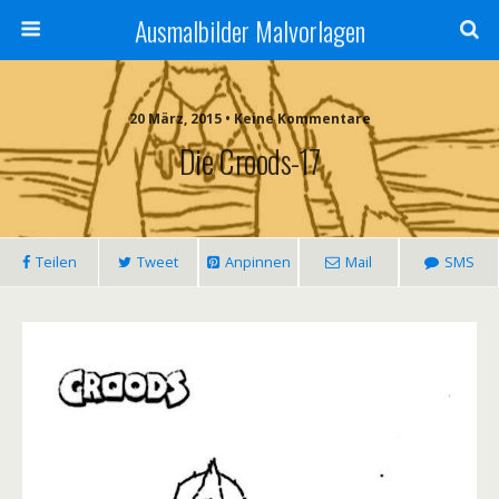
Ausmalbilder Malvorlagen
20 März, 2015 • Keine Kommentare
Die Croods-17
Teilen
Tweet
Anpinnen
Mail
SMS