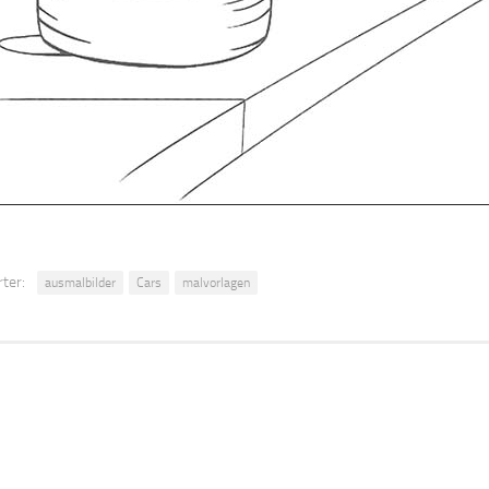
ter:
ausmalbilder
Cars
malvorlagen