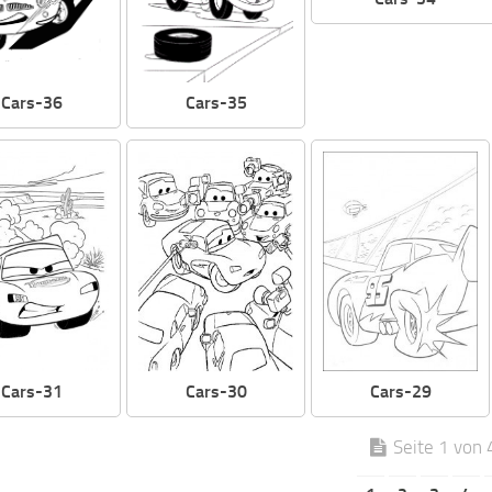
Cars-36
Cars-35
Cars-31
Cars-30
Cars-29
Seite 1 von 