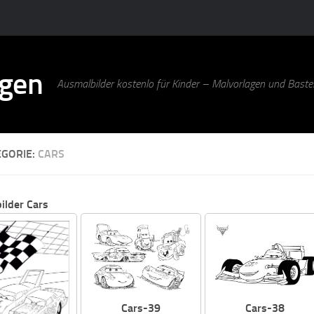
agen
Ausmalbilder kostenlo für Kinder – Malvorlagen und Bastel
EGORIE:
CARS
ilder Cars
Cars-38
Cars-39