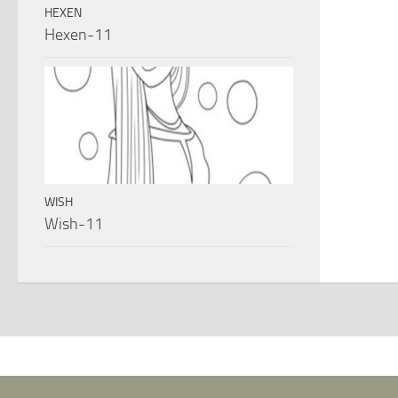
HEXEN
Hexen-11
WISH
Wish-11