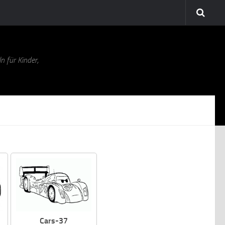
n für Kinder,
Cars-37