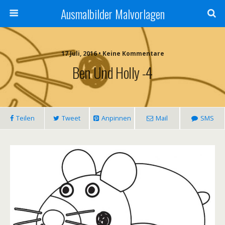
Ausmalbilder Malvorlagen
17 Juli, 2016 • Keine Kommentare
Ben Und Holly -4
Teilen
Tweet
Anpinnen
Mail
SMS