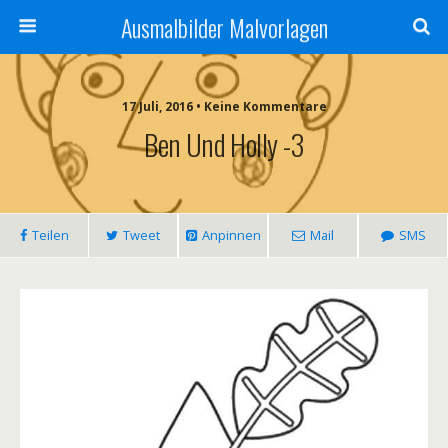
Ausmalbilder Malvorlagen
17 Juli, 2016 • Keine Kommentare
Ben Und Holly -3
Teilen
Tweet
Anpinnen
Mail
SMS