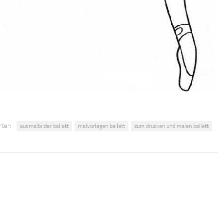
ter:
ausmalbilder ballett
malvorlagen ballett
zum drucken und malen ballett