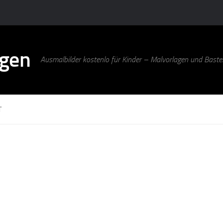
agen
Ausmalbilder kostenlo für Kinder – Malvorlagen und Bastel
T