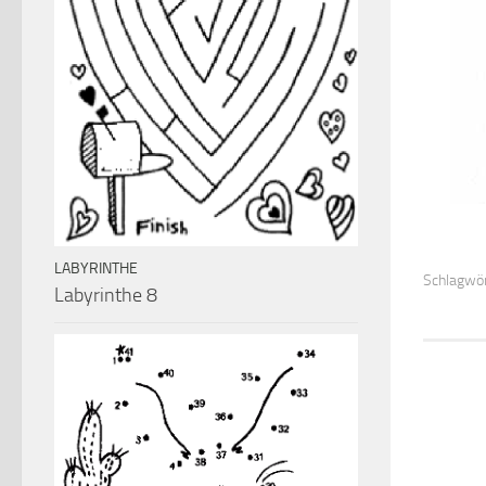
LABYRINTHE
Schlagwör
Labyrinthe 8