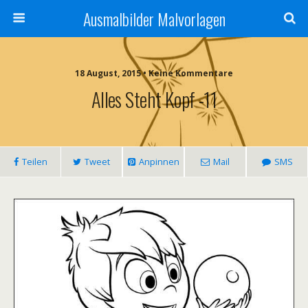
Ausmalbilder Malvorlagen
18 August, 2015 • Keine Kommentare
Alles Steht Kopf -11
Teilen
Tweet
Anpinnen
Mail
SMS