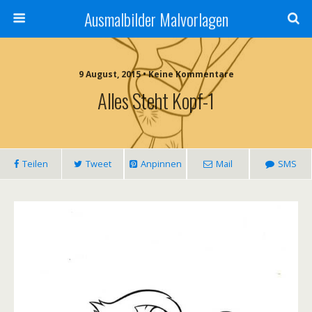
Ausmalbilder Malvorlagen
9 August, 2015 • Keine Kommentare
Alles Steht Kopf-1
Teilen
Tweet
Anpinnen
Mail
SMS