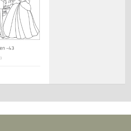
en -43
13