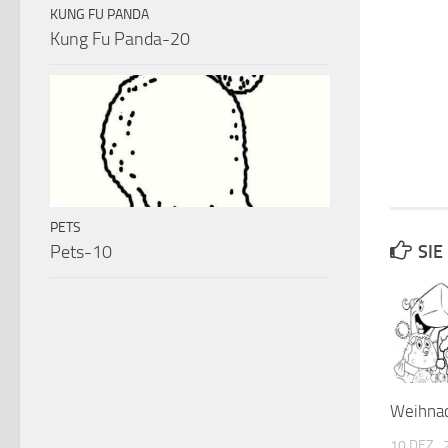
KUNG FU PANDA
Kung Fu Panda-20
PETS
Pets-10
SIE
Weihna
10 DEZ.,