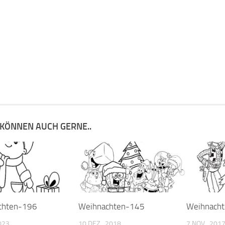
 KÖNNEN AUCH GERNE..
chten-196
Weihnachten-145
Weihnach
023
10 DEZ., 2018
7 NOV., 201