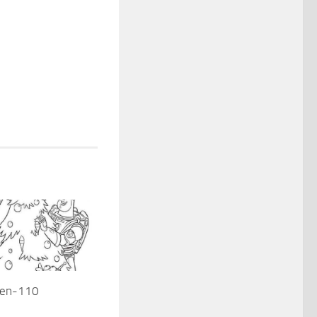
ten-110
7