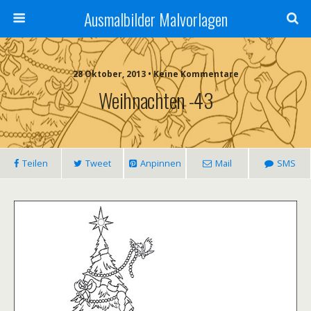
Ausmalbilder Malvorlagen
28 Oktober, 2013 • Keine Kommentare
Weihnachten -43
Teilen
Tweet
Anpinnen
Mail
SMS