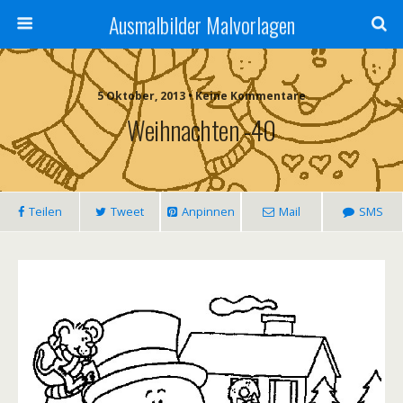
Ausmalbilder Malvorlagen
5 Oktober, 2013 • Keine Kommentare
Weihnachten -40
Teilen
Tweet
Anpinnen
Mail
SMS