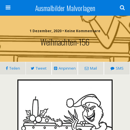
Ausmalbilder Malvorlagen
1 Dezember, 2020 • Keine Kommentare
Weihnachten-156
Teilen
Tweet
Anpinnen
Mail
SMS