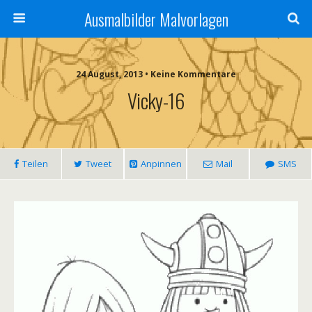
Ausmalbilder Malvorlagen
24 August, 2013 • Keine Kommentare
Vicky-16
Teilen
Tweet
Anpinnen
Mail
SMS