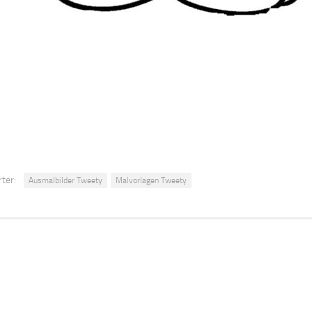
ter:
Ausmalbilder Tweety
Malvorlagen Tweety