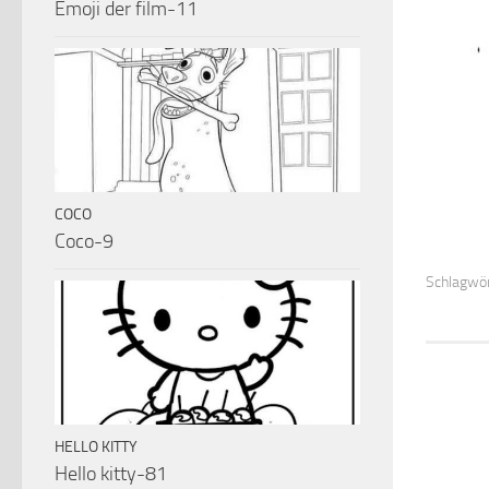
Emoji der film-11
COCO
Coco-9
Schlagwör
HELLO KITTY
Hello kitty-81