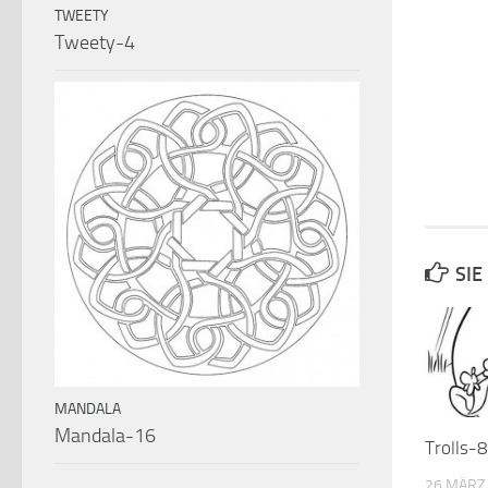
TWEETY
Tweety-4
SIE
MANDALA
Mandala-16
Trolls-8
26 MÄRZ,