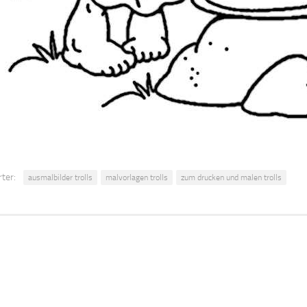
ter:
ausmalbilder trolls
malvorlagen trolls
zum drucken und malen trolls