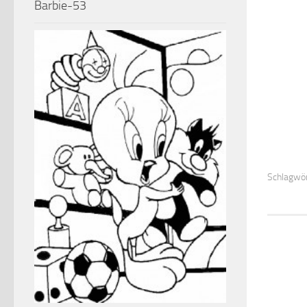
Barbie-53
Schlagwör