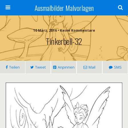
Ausmalbilder Malvorlagen
10 März, 2016 • Keine Kommentare
Tinkerbell-32
Teilen
Tweet
Anpinnen
Mail
SMS