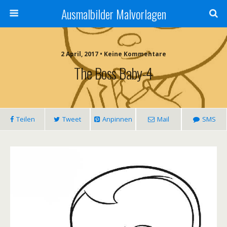
Ausmalbilder Malvorlagen
2 April, 2017 • Keine Kommentare
The Boss Baby-4
Teilen
Tweet
Anpinnen
Mail
SMS