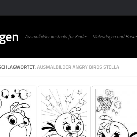
agen
Ausmalbilder kostenlo für Kinder – Malvorlagen und Bastel
SCHLAGWORTET:
AUSMALBILDER ANGRY BIRDS STELLA